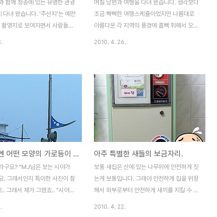
과 함께 청송에 있는 유명한 관광
며칠 남편과 여행을 다녀 왔습니다. 생각보다
에 다녀 왔습니다. '주산지'는 예전
조금 빡빡한 여행스케쥴이었지만 나름대로
한 촬영지로 보여지면서 사람들부
아름다운 각 지역의 풍경에 흠뻑 취해서 오는
 졌답니다. 물론 많은 사진작가
뜻깊은 여행이었습니다. 그런데..조금 아쉬웠
.
2010. 4. 26.
 사진때문에 더 유명해졌는지도
다면 아직도 숙박을 하는 곳은 여전히 불결하
 작년에 이어 올해 청송 주산지에
다는 것.. ' 여기 괜찮을까! ' 하는 마음을 늘 가
전국사진촬영대회를 개최하더군요.
지곤 하지요. 아침 일찍 주산지의 아름다운
. 며칠전 새벽 주산지의 아름다운
풍경을 찍기위해 우린 부근에서 숙박을 하기
러 갔을때도 많은 사진작가들이
로 했습니다. 산골짜기치이지만 나름대로 모
사진촬영을 하고 있었습니다. 이
텔이 군데 군데 있더군요. 나름대로 다행이라
는데도 정말 사진 열정은 대단하
는 위안으로 모텔에 들어 갔습니다. 그런데..
들더군요. 정말 대단하죠. 새벽
웅장한 겉 건물과는 달리 시골이라 그런지 모
 여자분은 없어서 조금 아쉬웠지
텔안은 좀 소박하더군요. " 불편해도 주산지
우리동네엔 어떤 모양의 가로등이 있을까!
아주 특별한 새들의 보금자리.
점인 제가 그 많은 사진작가틈 사이
랑 가까우니까 여기서 자자.." " 응..." 남편은
주산지의 풍경을 찍을 수 있으니
제가 불편할까봐 신경을 쓰더군요. " 어쩔 수
라구요? "MJ님은 보는 시야가
보통 새집은 산에 있는 나무위에 안전하게 짓
쓱여지기도 했지만 솔직히 조금
없지 ...뭐... 내일 새벽에 주산지 갈려..
요. 그래서인지 특이한 사진이 참
는게 보통입니다. 그래야 안전하게 집을 위장
니다. 하지만 아..
고.. 그래서 제가 그랬죠.. "시야가
해서 외부로부터 안전하게 새끼를 지킬 수 있
아니라 여행을 자주하다 보니 제가
을 뿐더러.. 새끼들을 위해 어미새는 주위에
.
2010. 4. 22.
 것들이 기삿거리가 된다 "고..
서 먹을 것을 찾아서 먹이기 싶기때문이겠죠.