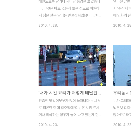
해안도로를 달리다 재미난 풍경을 보았습니
얼마전 남편
다. 그것은 바로 없는게 없을 정도로 아찔하
지 '주산지'
게 짐을 실은 달리는 만물상회였답니다. 처음
에 영화의 
엔 다양한 칼이 눈에 띄어 칼을 파는 장사차
터 많이 알려
2010. 4. 28.
2010. 4. 28
인줄 알았지요. 그런데.. 자세히 보니 없는게
들의 뛰어난
없다는 만물상이었습니다. 어릴적 목욕할때
모르겠네요.
사용한 빨간대야부터 시작해서 농사 지을때
서 제2회 
사용하는 삽과 곡괭이를 비롯해 정말 다양한
그래서인지.
물건들이 아찔한 산을 이루 듯 실은 트럭이었
풍경을 찍으
다는.. 어때요.. 멀리서 보니 휘청거릴 정도로
주산지에서 
정말 많은 물건을 실었죠. 어찌 이리도 칼의
른 새벽이었
종류가 많은지.. 아무래도 어촌마을을 가는
다는 생각이 
길이라 그런지 칼을 많이 실은 모양이네요.
이라 그런지
'내가 시킨 요리가 저렇게 배달된건 아니겠지?!..'
재미난 만물상회를 본 뒤 한 20분 정도 달렸
만... 홍일
을까.. 또 다른 만물상이 눈에 띄었습니다. "
에서 멋진 
요즘엔 맞벌이부부가 많이 늘어나다 보니 서
누가 그러더
시골이라 그런지 만물상들이 많은 가 보네..."
나름대로 으
로 피곤한 탓에 일주일에 몇 번은 시켜 드시
넓은것 같아
이런 생각..
은 쑥스러웠습
거나 외식하는 경우가 늘어 나고 있는게 현실
많아요." 라
입니다. 그런데다가 갑작스럽게 찾아 오는 손
넓은 것이 
2010. 4. 23.
2010. 4. 22
님들이 들이 닥치면 뭐..100%는 시켜 먹는게
특이하게 보는