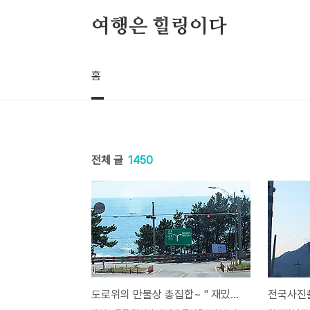
본문 바로가기
여행은 힐링이다
홈
전체 글
1450
도로위의 만물상 총집합~ " 재밌어요"