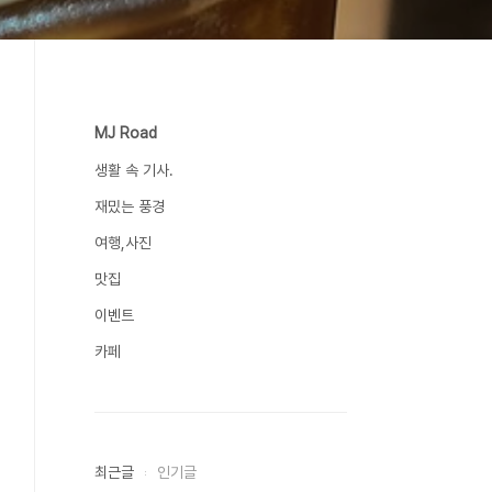
MJ Road
생활 속 기사.
재밌는 풍경
여행,사진
맛집
이벤트
카페
최근글
인기글