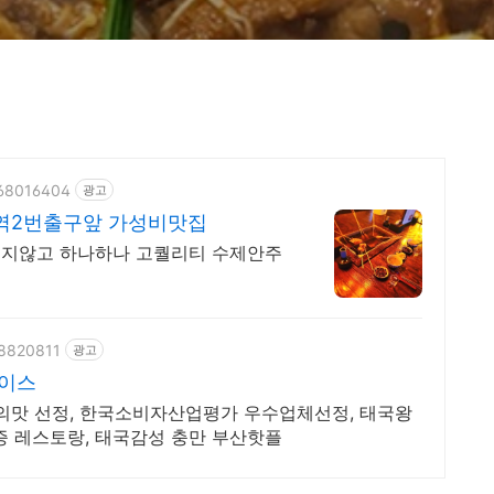
568016404
광고
역2번출구앞 가성비맛집
쓰지않고 하나하나 고퀄리티 수제안주
88820811
광고
레이스
산의맛 선정, 한국소비자산업평가 우수업체선정, 태국왕
증 레스토랑, 태국감성 충만 부산핫플