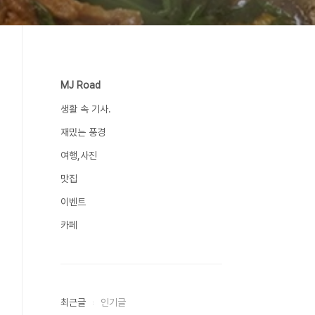
MJ Road
생활 속 기사.
재밌는 풍경
여행,사진
맛집
이벤트
카페
최근글
인기글