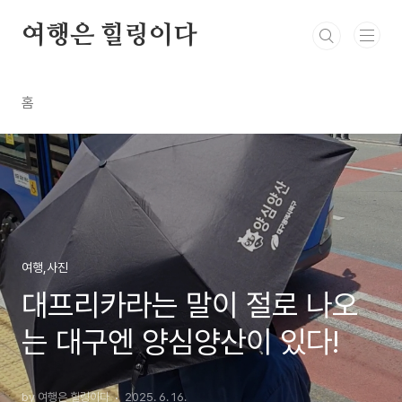
본문 바로가기
여행은 힐링이다
홈
여행,사진
대프리카라는 말이 절로 나오
는 대구엔 양심양산이 있다!
by 여행은 힐링이다
2025. 6. 16.