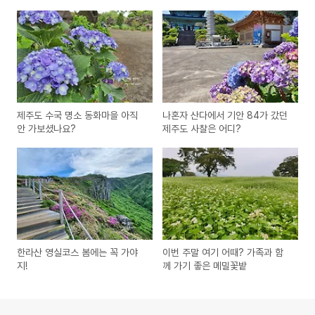
제주도 수국 명소 동화마을 아직
나혼자 산다에서 기안 84가 갔던
안 가보셨나요?
제주도 사찰은 어디?
한라산 영실코스 봄에는 꼭 가야
이번 주말 여기 어때? 가족과 함
지!
께 가기 좋은 메밀꽃밭