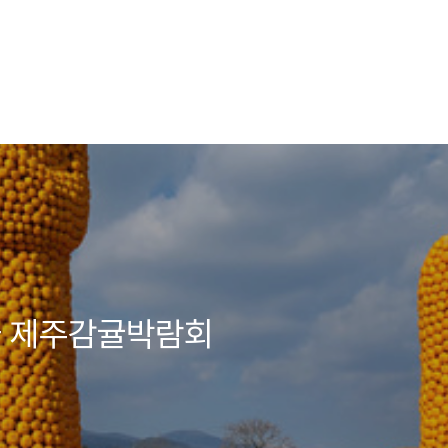
사 제주감귤박람회