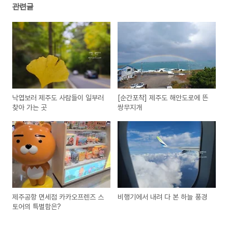
관련글
낙엽보러 제주도 사람들이 일부러
[순간포착] 제주도 해안도로에 뜬
찾아 가는 곳
쌍무지개
제주공항 면세점 카카오프렌즈 스
비행기에서 내려 다 본 하늘 풍경
토어의 특별함은?