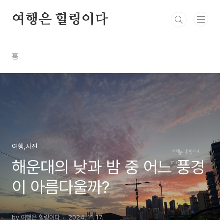
본문 바로가기
여행은 힐링이다
홈
여행,사진
해운대의 낮과 밤 중 어느 풍경
이 아름다울까?
by 여행은 힐링이다
2024. 11. 17.