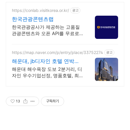
https://conlab.visitkorea.or.kr/
광고
한국관광콘텐츠랩
한국관광공사가 제공하는 고품질
관광콘텐츠와 오픈 API를 무료로
활용할 수 있는 디지털 관광콘텐츠
통합 플랫폼입니다.
https://map.naver.com/p/entry/place/33752274
광고
해운대, jb디자인 호텔 연박당 1
만원 할인
해운대 해수욕장 도보 2분거리, 디
자인 우수기업선정, 명품호텔, 최
우수 관광호텔. 네이버예약시 스타
벅스쿠폰 100% 증정
13
구독하기